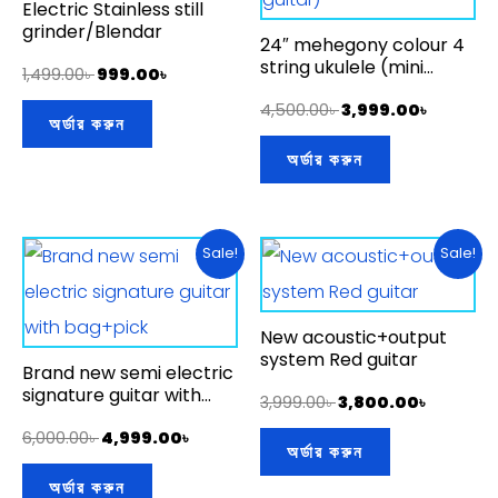
Electric Stainless still
grinder/Blendar
24″ mehegony colour 4
string ukulele (mini
1,499.00
৳
999.00
৳
guitar)
4,500.00
৳
3,999.00
৳
অর্ডার করুন
অর্ডার করুন
Original
Current
Original
Curren
Sale!
Sale!
price
price
price
price
was:
is:
was:
is:
6,000.00৳ .
4,999.00৳ .
3,999.00৳ .
3,800.00
New acoustic+output
system Red guitar
Brand new semi electric
signature guitar with
3,999.00
৳
3,800.00
৳
bag+pick
6,000.00
৳
4,999.00
৳
অর্ডার করুন
অর্ডার করুন