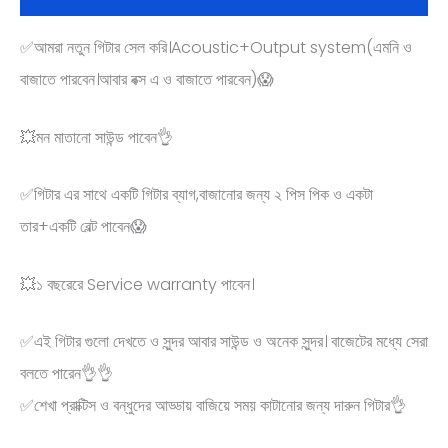
✅আমরা নতুন গিটার সেল করি।Acoustic+Output system(এমনি ও
বাজাতে পারবেন।আবার বক্স এ ও বাজাতে পারবেন)😱
💥মন মাতানো সাউন্ড পাবেন👌
✅গিটার এর সাথে একটি গিটার ব্যাগ,বাজানোর জন্য ২ পিস পিক ও একটা
তার+একটি বেল্ট পাবেন😱
💥১ বছরেরে Service warranty পাবেন।
✅এই গিটার গুলো দেখতে ও সুন্দর আবার সাউন্ড ও অনেক সুন্দর। বাজেটের মধ্যে সেরা
বলতে পারেন👌👌
✅শেখা প্রাক্টিস ও বন্ধুদের আড্ডায় বাজিয়ে সময় কাটানোর জন্য দারুন গিটার👌