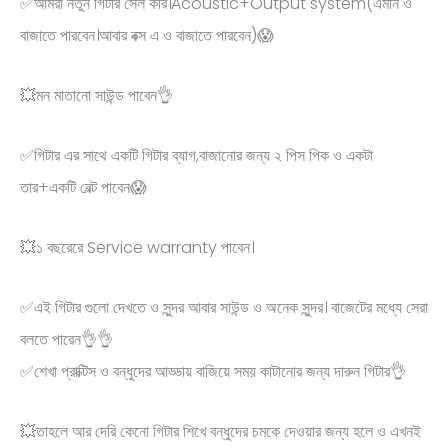
✅আমরা নতুন গিটার সেল করি।Acoustic+Output system(এমনি ও
বাজাতে পারবেন।আবার বক্স এ ও বাজাতে পারবেন)😱
💥মন মাতানো সাউন্ড পাবেন👌
✅গিটার এর সাথে একটি গিটার ব্যাগ,বাজানোর জন্য ২ পিস পিক ও একটা
তার+একটি বেল্ট পাবেন😱
💥১ বছরেরে Service warranty পাবেন।
✅এই গিটার গুলো দেখতে ও সুন্দর আবার সাউন্ড ও অনেক সুন্দর। বাজেটের মধ্যে সেরা
বলতে পারেন👌👌
✅শেখা প্রাক্টিস ও বন্ধুদের আড্ডায় বাজিয়ে সময় কাটানোর জন্য দারুন গিটার👌
💥তাহলে আর দেরি কেনো গিটার শিখে বন্ধুদের চমকে দেওয়ার জন্য হলে ও এখনই