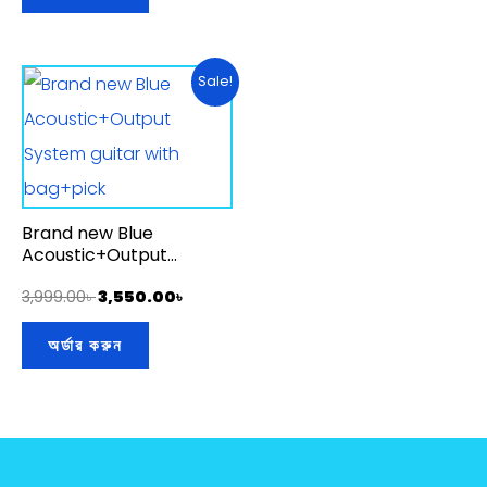
Original
Current
Sale!
price
price
was:
is:
3,999.00৳ .
3,550.00৳ .
Brand new Blue
Acoustic+Output
System guitar with
bag+pick
3,999.00
৳
3,550.00
৳
অর্ডার করুন