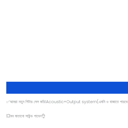
Description
Reviews (0)
✅আমরা নতুন গিটার সেল করি।Acoustic+Output system(এমনি ও বাজাতে পারবেন।আ
💥মন মাতানো সাউন্ড পাবেন👌