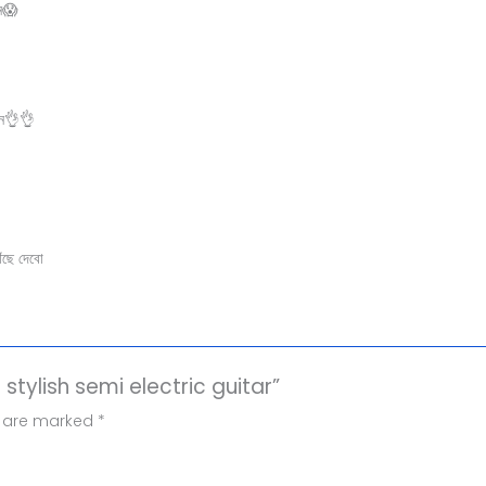
েন😱
রেন👌👌
ঁছে দেবো
stylish semi electric guitar”
s are marked
*