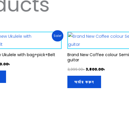
ducts
inal
Current
Original
Current
Sale!
e
price
price
price
is:
was:
is:
0.00৳ .
4,350.00৳ .
3,999.00৳ .
3,800.00৳ .
 Ukulele with bag+pick+Belt
Brand New Coffee colour Semi 
guitar
0.00
৳
3,999.00
৳
3,800.00
৳
অর্ডার করুন