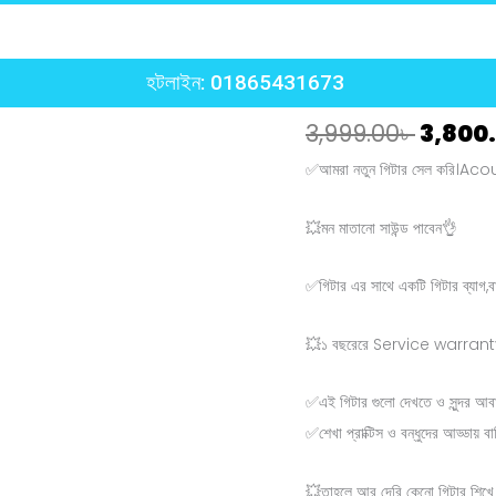
হটলাইন: 01865431673
Origin
3,999.00
৳
3,800
Brand
price
new
✅আমরা নতুন গিটার সেল করি।Aco
was:
Ash
3,999.
colour
💥মন মাতানো সাউন্ড পাবেন👌
stylish
✅গিটার এর সাথে একটি গিটার ব্যাগ,
semi
electric
💥১ বছরেরে Service warranty
guitar
quantity
✅এই গিটার গুলো দেখতে ও সুন্দর আবা
✅শেখা প্রাক্টিস ও বন্ধুদের আড্ডায় 
💥তাহলে আর দেরি কেনো গিটার শিখে ব