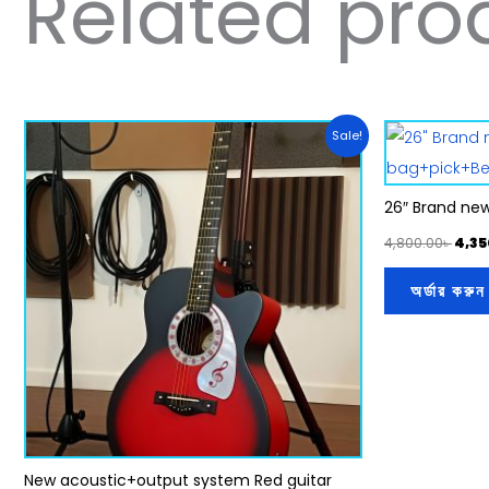
Related pro
Original
Current
Orig
Sale!
price
price
pric
was:
is:
was:
3,999.00৳ .
3,800.00৳ .
4,80
26″ Brand new
4,800.00
৳
4,35
অর্ডার করুন
New acoustic+output system Red guitar