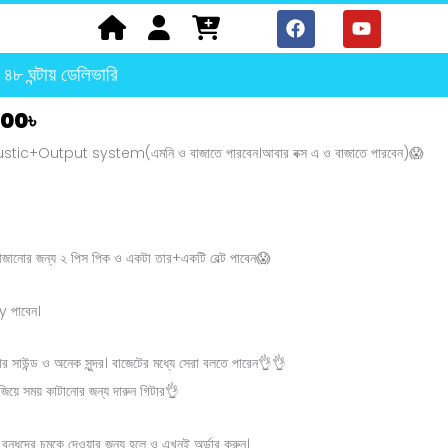
F
Y
a
o
c
u
e
t
৪৮ ঘন্টায় ডেলিভারি
b
u
o
b
al
Current
.00
৳
o
e
price
k
ustic+Output system(এমনি ও বাজাতে পারবেন।আবার বক্স এ ও বাজাতে পারবেন)😱
is:
00৳ .
3,800.00৳ .
বাজানোর জন্য ২ পিস পিক ও একটা তার+একটি বেল্ট পাবেন😱
 পাবেন।
র সাউন্ড ও অনেক সুন্দর। বাজেটের মধ্যে সেরা বলতে পারেন👌👌
বাজিয়ে সময় কাটানোর জন্য দারুন গিটার👌
ন্ধুদের চমকে দেওয়ার জন্য হলে ও এখনই অর্ড়ার করুন।