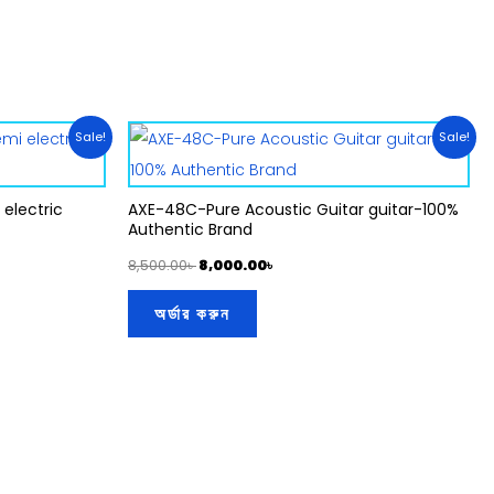
Original
Current
Sale!
Sale!
price
price
was:
is:
8,500.00৳ .
8,000.00৳ .
electric
AXE-48C-Pure Acoustic Guitar guitar-100%
Authentic Brand
8,500.00
৳
8,000.00
৳
অর্ডার করুন