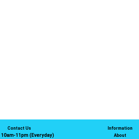
Contact Us
Information
s 10am-11pm (Everyday)
About