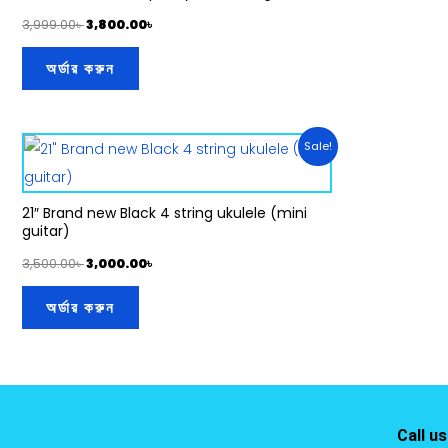
3,999.00
৳
3,800.00
৳
অর্ডার করুন
Original
Current
Sale!
price
price
was:
is:
3,500.00৳ .
3,000.00৳ .
21″ Brand new Black 4 string ukulele (mini
guitar)
3,500.00
৳
3,000.00
৳
অর্ডার করুন
Call u